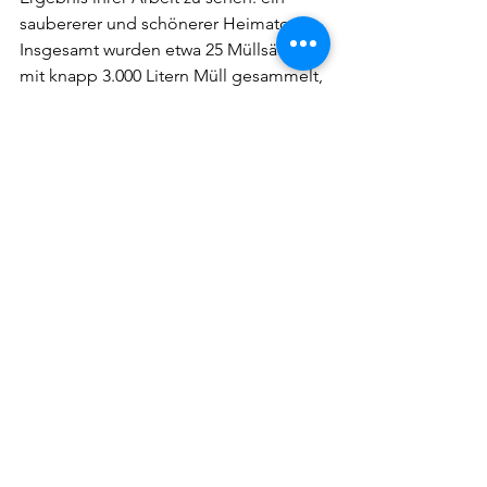
saubererer und schönerer Heimatort. 
Insgesamt wurden etwa 25 Müllsäcke 
mit knapp 3.000 Litern Müll gesammelt, 
darunter auch einige kuriose 
Fundstücke wie eine 1,5 Liter 
Champagnerflasche, ein kaputter 
Gartenstuhl und sogar eine Autofelge.
Als Belohnung für ihren Einsatz 
erwartete die Teilnehmer nach drei 
Stunden Arbeit eine wohlverdiente 
Brotzeit, die sie sich redlich verdient 
hatten.