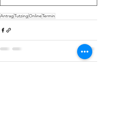
Antrag
Tutzing
Online
Termin
Kommentare
Dieser Beitrag kann nicht mehr
kommentiert werden. Bitte den
Website-Eigentümer für weitere
Infos kontaktieren.